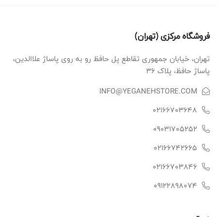
فروشگاه مرکزی (تهران)
تهران، خیابان جمهوری تقاطع پل حافظ رو به روی پاساژ علاالدین،
پاساژ حافظ، پلاک ۳۶
INFO@YEGANEHSTORE.COM
02166703648
09031705252
02166742665
02166703846
09122898074