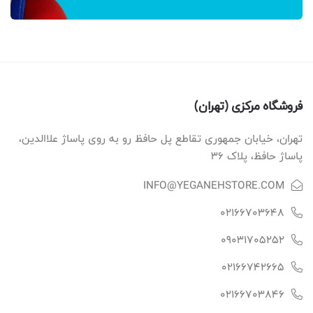
فروشگاه مرکزی (تهران)
تهران، خیابان جمهوری تقاطع پل حافظ رو به روی پاساژ علاالدین،
پاساژ حافظ، پلاک ۳۶
INFO@YEGANEHSTORE.COM
02166703648
09031705252
02166742665
02166703846