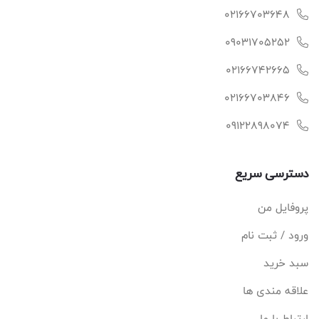
02166703648
09031705252
02166742665
02166703846
09122898074
دسترسی سریع
پروفایل من
ورود / ثبت نام
سبد خرید
علاقه مندی ها
ارتباط با ما